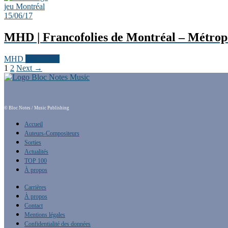
jeu
Montréal
15/06/17
MHD | Francofolies de Montréal – Métrop
MHD
Past Event
1
2
Next →
© Bloc Notes / Music Publishing
Accueil
Auteurs-Compositeurs
Sorties
Actualités
TOP 100
À propos
Carrières
À propos
Contact
Mentions légales
Confidentialité des données