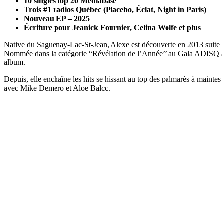
10 singles top 20 Mediabase
Trois #1 radios Québec (Placebo, Éclat, Night in Paris)
Nouveau EP – 2025
Écriture pour Jeanick Fournier, Celina Wolfe et plus
Native du Saguenay-Lac-St-Jean, Alexe est découverte en 2013 suite à 
Nommée dans la catégorie “Révélation de l’Année’’ au Gala ADISQ ain
album.
Depuis, elle enchaîne les hits se hissant au top des palmarès à maintes
avec Mike Demero et Aloe Balcc.