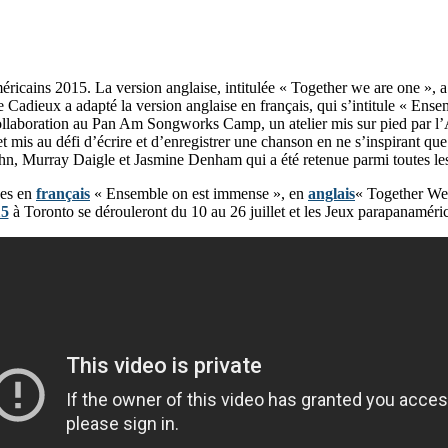
ricains 2015. La version anglaise, intitulée « Together we are one », 
 Cadieux a adapté la version anglaise en français, qui s’intitule « En
ollaboration au Pan Am Songworks Camp, un atelier mis sur pied par l
t mis au défi d’écrire et d’enregistrer une chanson en ne s’inspirant 
n, Murray Daigle et Jasmine Denham qui a été retenue parmi toutes les
nes en
français
« Ensemble on est immense », en
anglais
« Together We
15
à Toronto se dérouleront du 10 au 26 juillet et les Jeux parapanaméric