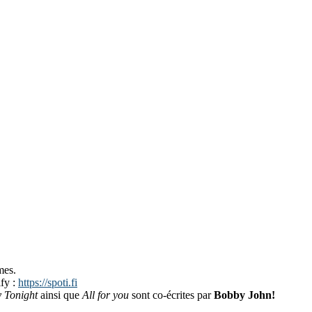
mes.
fy :
https://spoti.fi
 Tonight
ainsi que
All for you
sont co-écrites par
Bobby John!