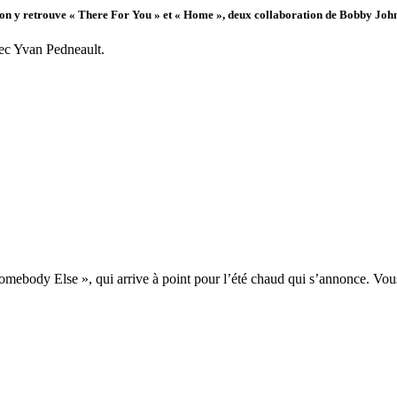
 on y retrouve « There For You » et « Home », deux collaboration de Bobby Joh
vec Yvan Pedneault.
mebody Else », qui arrive à point pour l’été chaud qui s’annonce. V