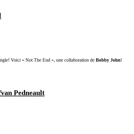
l
ingle! Voici « Not The End », une collaboration de
Bobby John
!
Yvan Pedneault