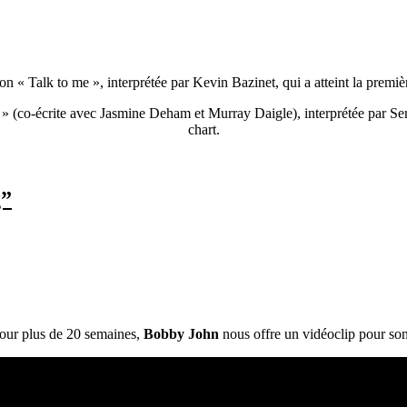
son « Talk to me », interprétée par Kevin Bazinet, qui a atteint la pre
 » (co-écrite avec Jasmine Deham et Murray Daigle), interprétée par Se
chart.
g”
pour plus de 20 semaines,
Bobby John
nous offre un vidéoclip pour so