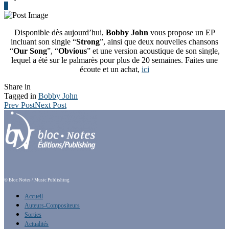
0
Disponible dès aujourd’hui,
Bobby John
vous propose un EP
incluant son single “
Strong
”, ainsi que deux nouvelles chansons
“
Our Song
”, “
Obvious
” et une version acoustique de son single,
lequel a été sur le palmarès pour plus de 20 semaines. Faites une
écoute et un achat,
ici
Share in
Tagged in
Bobby John
Prev Post
Next Post
© Bloc Notes / Music Publishing
Accueil
Auteurs-Compositeurs
Sorties
Actualités