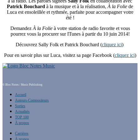
à la radio. Les paroles signées
Sally Folk
en collaboration avec
Patrick Bouchard
à la musique et à la réalisation,
À la Folie
de
Luca est ensoleillée et rythmée, parfaite pour accompagner votre
été !
Demandez
À la Folie
à votre station de radio favorite et vous
pourrez vous la procurer sur ITunes à partir du 10 juin 2014!
Découvrez Sally Folk et Patrick Bouchard (
cliquez ici
)
Pour en savoir plus sur Luca, visitez sa page Facebook (
cliquez ici
)
© Bloc Notes / Music Publishing
Accueil
Auteurs-Compositeurs
Sorties
Actualités
TOP 100
À propos
Carrières
À propos