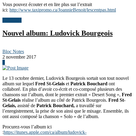
Vous pouvez écouter et en lire plus sur l’extrait
ici:
http://www.taxipromo.ca/JoannieBenoit/lescentpas.html
Actualités
Nouvel album: Ludovick Bourgeois
Bloc Notes
2 novembre 2017
0
Le 13 octobre dernier, Ludovick Bourgeois sortait son tout nouvel
album sur lequel
Fred St-Gelais
et
Patrick Bouchard
ont
collaboré. En plus d’avoir co-écrit et co-composé plusieurs des
chansons sur l’album, dont le premier extrait « Desert Song »,
Fred
St-Gelais
réalise l’album au côté de Patrick Bourgeois.
Fred St-
Gelais,
assisté de
Patrick Bouchard,
a travaillé sur
l’enregistrement, la prise de son ainsi que le mixage. Ensemble, ils
ont aussi composé la chanson « Solo » de l’album.
Procurez-vous l’album ici
:
https://itunes.apple.com/ca/album/ludovick-