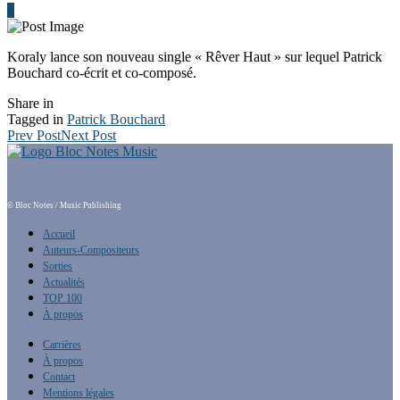
0
Koraly lance son nouveau single « Rêver Haut » sur lequel Patrick
Bouchard co-écrit et co-composé.
Share in
Tagged in
Patrick Bouchard
Prev Post
Next Post
© Bloc Notes / Music Publishing
Accueil
Auteurs-Compositeurs
Sorties
Actualités
TOP 100
À propos
Carrières
À propos
Contact
Mentions légales