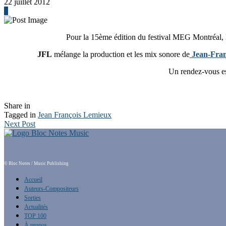
22 juillet 2012
0
Pour la 15ème édition du festival MEG Montréal, l
JFL
mélange la production et les mix sonore de
Jean-Fran
Un rendez-vous e
Share in
Tagged in
Jean François Lemieux
Next Post
© Bloc Notes / Music Publishing
Accueil
Auteurs-Compositeurs
Sorties
Actualités
TOP 100
À propos